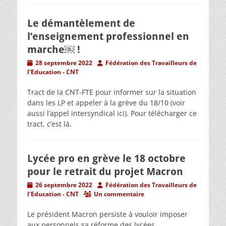
Le démantèlement de
l’enseignement professionnel en
marche￼ !
Posted
Author
28 septembre 2022
Fédération des Travailleurs de
on
l'Education - CNT
Tract de la CNT-FTE pour informer sur la situation
dans les LP et appeler à la grève du 18/10 (voir
aussi l’appel intersyndical ici). Pour télécharger ce
tract, c’est là.
Lycée pro en grève le 18 octobre
pour le retrait du projet Macron
Posted
Author
26 septembre 2022
Fédération des Travailleurs de
on
l'Education - CNT
Un commentaire
Le président Macron persiste à vouloir imposer
aux personnels sa réforme des lycées