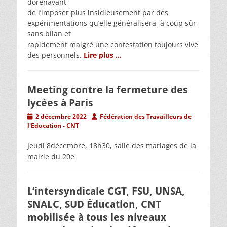
dorénavant
de l’imposer plus insidieusement par des
expérimentations qu’elle généralisera, à coup sûr,
sans bilan et
rapidement malgré une contestation toujours vive
des personnels.
Lire plus …
Meeting contre la fermeture des
lycées à Paris
Posted
Author
2 décembre 2022
Fédération des Travailleurs de
on
l'Education - CNT
Jeudi 8décembre, 18h30, salle des mariages de la
mairie du 20e
L’intersyndicale CGT, FSU, UNSA,
SNALC, SUD Éducation, CNT
mobilisée à tous les niveaux