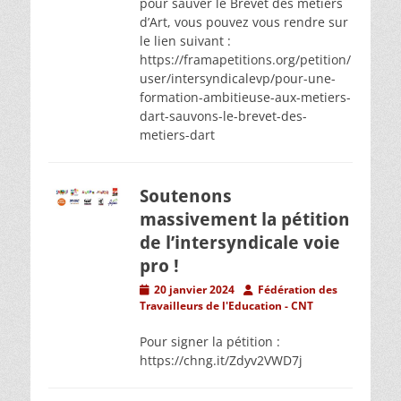
pour sauver le Brevet des métiers
d’Art, vous pouvez vous rendre sur
le lien suivant :
https://framapetitions.org/petition/
user/intersyndicalevp/pour-une-
formation-ambitieuse-aux-metiers-
dart-sauvons-le-brevet-des-
metiers-dart
Soutenons
massivement la pétition
de l’intersyndicale voie
pro !
Posted
Author
20 janvier 2024
Fédération des
on
Travailleurs de l'Education - CNT
Pour signer la pétition :
https://chng.it/Zdyv2VWD7j