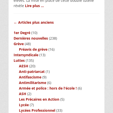
élèves. La mise en place de cette double tutelle
révèle
Lire plus …
Navigation
←
Articles plus anciens
des
1er Degré
(10)
articles
Dernières nouvelles
(238)
Grève
(48)
Préavis de grève
(16)
Intersyndicale
(13)
Luttes
(135)
AESH
(20)
Anti-patriarcat
(1)
Antifascisme
(9)
Antimilitarisme
(6)
Armée et police : hors de l'école !
(6)
ASH
(2)
Les Précaires en Action
(5)
Lycée
(7)
Lycées Professionnel
(33)