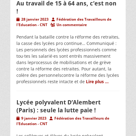
Au travail de 15 à 64 ans, c’est non
!
Posted
Author
28 janvier 2023
Fédération des Travailleurs de
on
l'Education - CNT
Un commentaire
Pendant la bataille contre la réforme des retraites,
la casse des lycées pro continue… Communiqué :
Les personnels des lycées professionnels comme
tou·tes les salarié·es sont entrés massivement
dans leprocessus de mobilisations et de grève
contre la réforme des retraites. Pour autant, la
colère des personnelscontre la réforme des lycées
professionnels reste intacte et de
Lire plus …
Lycée polyvalent D’Alembert
(Paris) : seule la lutte paie !
Posted
Author
9 janvier 2023
Fédération des Travailleurs de
on
l'Education - CNT
Les collègues et élèves du lycée polyvalent