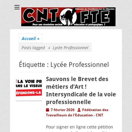
CNT Fédération
Pour une révolution sociale, éducative et pédagogique !
des
Travailleuses/eurs
de l'Education
Accueil
»
Posts tagged »
Lycée Professionnel
Étiquette :
Lycée Professionnel
Sauvons le Brevet des
métiers d’Art !
Intersyndicale de la voie
professionnelle
Posted
Author
7 février 2026
Fédération des
on
Travailleurs de l'Education - CNT
Pour signer en ligne cette pétition