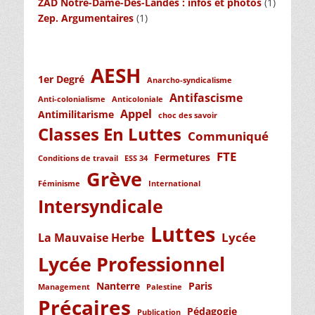
ZAD Notre-Dame-Des-Landes : infos et photos
(1)
Zep. Argumentaires
(1)
AESH
1er Degré
Anarcho-syndicalisme
Antifascisme
Anti-colonialisme
Anticoloniale
Appel
Antimilitarisme
choc des savoir
Classes En Luttes
Communiqué
FTE
Fermetures
Conditions de travail
ESS 34
Grève
Féminisme
International
Intersyndicale
Luttes
Lycée
La Mauvaise Herbe
Lycée Professionnel
Nanterre
Paris
Management
Palestine
Précaires
Pédagogie
Publication