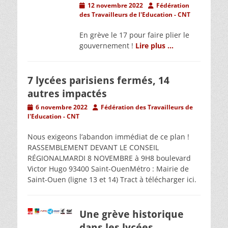
Posted
Author
12 novembre 2022
Fédération
on
des Travailleurs de l'Education - CNT
En grève le 17 pour faire plier le
gouvernement !
Lire plus …
7 lycées parisiens fermés, 14
autres impactés
Posted
Author
6 novembre 2022
Fédération des Travailleurs de
on
l'Education - CNT
Nous exigeons l’abandon immédiat de ce plan !
RASSEMBLEMENT DEVANT LE CONSEIL
RÉGIONALMARDI 8 NOVEMBRE à 9H8 boulevard
Victor Hugo 93400 Saint-OuenMétro : Mairie de
Saint-Ouen (ligne 13 et 14) Tract à télécharger ici.
Une grève historique
dans les lycées