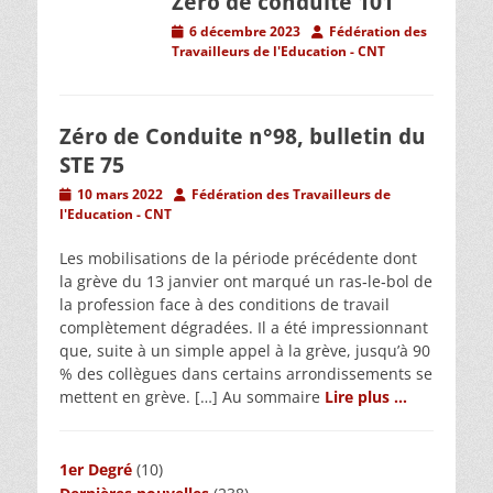
Zéro de conduite 101
Posted
Author
6 décembre 2023
Fédération des
on
Travailleurs de l'Education - CNT
Zéro de Conduite n°98, bulletin du
STE 75
Posted
Author
10 mars 2022
Fédération des Travailleurs de
on
l'Education - CNT
Les mobilisations de la période précédente dont
la grève du 13 janvier ont marqué un ras‐le‐bol de
la profession face à des conditions de travail
complètement dégradées. Il a été impressionnant
que, suite à un simple appel à la grève, jusqu’à 90
% des collègues dans certains arrondissements se
mettent en grève. […] Au sommaire
Lire plus …
1er Degré
(10)