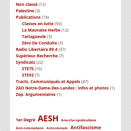
Non classé
(12)
Palestine
(3)
Publications
(74)
Classes en lutte
(55)
La Mauvaise Herbe
(12)
Tartagueule
(3)
Zéro De Conduite
(3)
Radio Libertaire 89.4
(37)
Supérieur-Recherche
(7)
Syndicats
(22)
STE75
(16)
STE93
(7)
Tracts, Communiqués et Appels
(47)
ZAD Notre-Dame-Des-Landes : infos et photos
(1)
Zep. Argumentaires
(1)
AESH
1er Degré
Anarcho-syndicalisme
Antifascisme
Anti-colonialisme
Anticoloniale