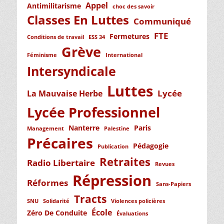
Appel
Antimilitarisme
choc des savoir
Classes En Luttes
Communiqué
FTE
Fermetures
Conditions de travail
ESS 34
Grève
Féminisme
International
Intersyndicale
Luttes
Lycée
La Mauvaise Herbe
Lycée Professionnel
Nanterre
Paris
Management
Palestine
Précaires
Pédagogie
Publication
Retraites
Radio Libertaire
Revues
Répression
Réformes
Sans-Papiers
Tracts
SNU
Solidarité
Violences policières
École
Zéro De Conduite
Évaluations