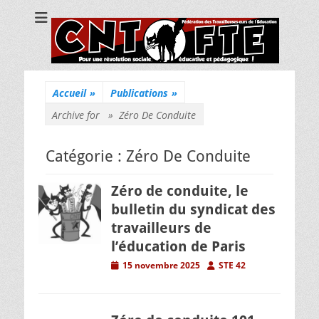
CNT Fédération
Pour une révolution sociale, éducative et pédagogique !
des
Travailleuses/eurs
de l'Education
Accueil
»
Publications
»
Archive for »
Zéro De Conduite
Catégorie :
Zéro De Conduite
Zéro de conduite, le
bulletin du syndicat des
travailleurs de
l’éducation de Paris
Posted
Author
15 novembre 2025
STE 42
on