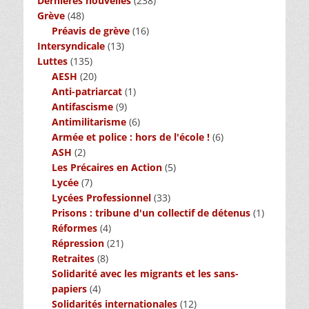
Dernières nouvelles
(238)
Grève
(48)
Préavis de grève
(16)
Intersyndicale
(13)
Luttes
(135)
AESH
(20)
Anti-patriarcat
(1)
Antifascisme
(9)
Antimilitarisme
(6)
Armée et police : hors de l'école !
(6)
ASH
(2)
Les Précaires en Action
(5)
Lycée
(7)
Lycées Professionnel
(33)
Prisons : tribune d'un collectif de détenus
(1)
Réformes
(4)
Répression
(21)
Retraites
(8)
Solidarité avec les migrants et les sans-
papiers
(4)
Solidarités internationales
(12)