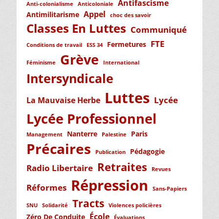
Antifascisme
Anti-colonialisme
Anticoloniale
Appel
Antimilitarisme
choc des savoir
Classes En Luttes
Communiqué
FTE
Fermetures
Conditions de travail
ESS 34
Grève
Féminisme
International
Intersyndicale
Luttes
Lycée
La Mauvaise Herbe
Lycée Professionnel
Nanterre
Paris
Management
Palestine
Précaires
Pédagogie
Publication
Retraites
Radio Libertaire
Revues
Répression
Réformes
Sans-Papiers
Tracts
SNU
Solidarité
Violences policières
École
Zéro De Conduite
Évaluations