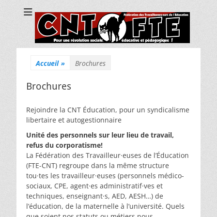
CNT Fédération
Pour une révolution sociale, éducative et pédagogique !
des
Travailleuses/eurs
de l'Education
Accueil
»
Brochures
Brochures
Rejoindre la CNT Éducation, pour un syndicalisme
libertaire et autogestionnaire
Unité des personnels sur leur lieu de travail,
refus du corporatisme!
La Fédération des Travailleur·euses de l’Éducation
(FTE-CNT) regroupe dans la même structure
tou·tes les travailleur·euses (personnels médico-
sociaux, CPE, agent·es administratif·ves et
techniques, enseignant·s, AED, AESH…) de
l’éducation, de la maternelle à l’université. Quels
que soient nos statuts ou métiers nous