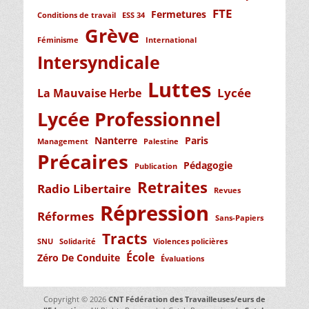
FTE
Fermetures
Conditions de travail
ESS 34
Grève
Féminisme
International
Intersyndicale
Luttes
Lycée
La Mauvaise Herbe
Lycée Professionnel
Nanterre
Paris
Management
Palestine
Précaires
Pédagogie
Publication
Retraites
Radio Libertaire
Revues
Répression
Réformes
Sans-Papiers
Tracts
SNU
Solidarité
Violences policières
École
Zéro De Conduite
Évaluations
Copyright © 2026
CNT Fédération des Travailleuses/eurs de