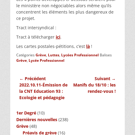
le ministère non négociables alors même qu’ils
concentrent les éléments les plus dangereux de
ce projet.
Tract intersyndical :
Tract à télécharger
ici
.
Les cartes postales-pétitions, c’est
là
!
Catégories
Grève
,
Luttes
,
Lycées Professionnel
Balises
Grève
,
Lycée Professionnel
Navigation
← Précédent
Suivant →
Article
Article
2022.10.11-Émission de
Manifs du 18/10 : les
de
précédent :
suivant :
la CNT Education 93 :
rendez-vous !
l’article
Ecologie et pédagogie
1er Degré
(10)
Dernières nouvelles
(238)
Grève
(48)
Préavis de grève
(16)