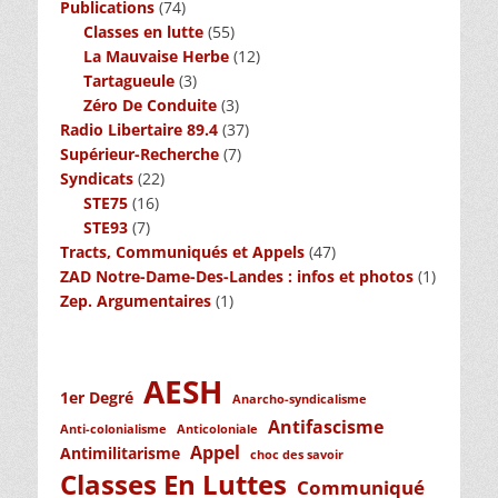
Publications
(74)
Classes en lutte
(55)
La Mauvaise Herbe
(12)
Tartagueule
(3)
Zéro De Conduite
(3)
Radio Libertaire 89.4
(37)
Supérieur-Recherche
(7)
Syndicats
(22)
STE75
(16)
STE93
(7)
Tracts, Communiqués et Appels
(47)
ZAD Notre-Dame-Des-Landes : infos et photos
(1)
Zep. Argumentaires
(1)
AESH
1er Degré
Anarcho-syndicalisme
Antifascisme
Anti-colonialisme
Anticoloniale
Appel
Antimilitarisme
choc des savoir
Classes En Luttes
Communiqué