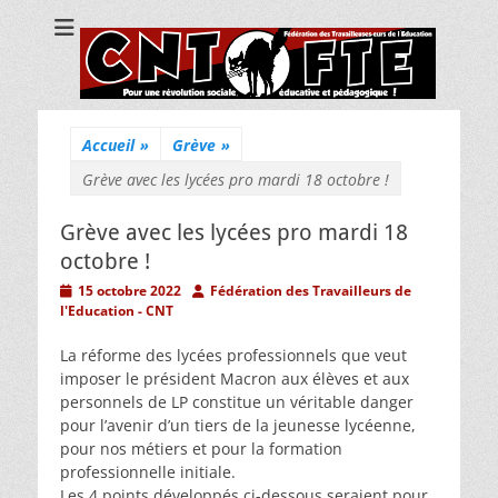
CNT Fédération
Pour une révolution sociale, éducative et pédagogique !
des
Travailleuses/eurs
de l'Education
Accueil
»
Grève
»
Grève avec les lycées pro mardi 18 octobre !
Grève avec les lycées pro mardi 18
octobre !
Posted
Author
15 octobre 2022
Fédération des Travailleurs de
on
l'Education - CNT
La réforme des lycées professionnels que veut
imposer le président Macron aux élèves et aux
personnels de LP constitue un véritable danger
pour l’avenir d’un tiers de la jeunesse lycéenne,
pour nos métiers et pour la formation
professionnelle initiale.
Les 4 points développés ci-dessous seraient pour