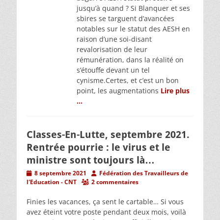
jusqu’à quand ? Si Blanquer et ses
sbires se targuent d’avancées
notables sur le statut des AESH en
raison d’une soi-disant
revalorisation de leur
rémunération, dans la réalité on
s’étouffe devant un tel
cynisme.Certes, et c’est un bon
point, les augmentations
Lire plus
…
Classes-En-Lutte, septembre 2021.
Rentrée pourrie : le virus et le
ministre sont toujours là…
Posted
Author
8 septembre 2021
Fédération des Travailleurs de
on
l'Education - CNT
2 commentaires
Finies les vacances, ça sent le cartable… Si vous
avez éteint votre poste pendant deux mois, voilà