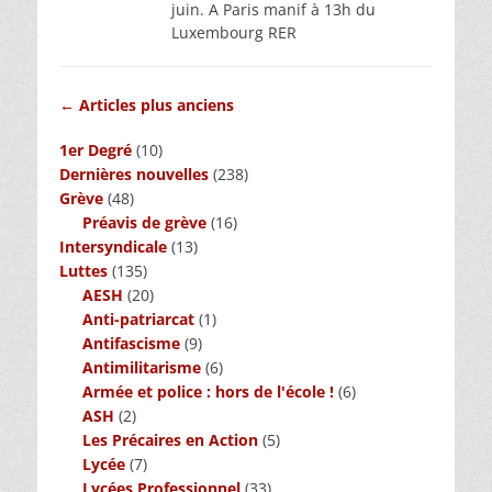
juin. A Paris manif à 13h du
Luxembourg RER
Navigation
←
Articles plus anciens
des
1er Degré
(10)
articles
Dernières nouvelles
(238)
Grève
(48)
Préavis de grève
(16)
Intersyndicale
(13)
Luttes
(135)
AESH
(20)
Anti-patriarcat
(1)
Antifascisme
(9)
Antimilitarisme
(6)
Armée et police : hors de l'école !
(6)
ASH
(2)
Les Précaires en Action
(5)
Lycée
(7)
Lycées Professionnel
(33)