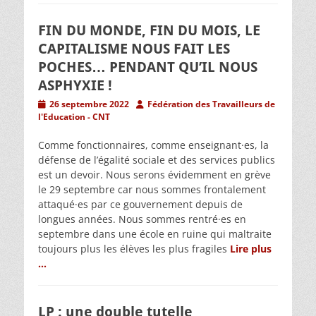
FIN DU MONDE, FIN DU MOIS, LE
CAPITALISME NOUS FAIT LES
POCHES… PENDANT QU’IL NOUS
ASPHYXIE !
Posted
Author
26 septembre 2022
Fédération des Travailleurs de
on
l'Education - CNT
Comme fonctionnaires, comme enseignant·es, la
défense de l’égalité sociale et des services publics
est un devoir. Nous serons évidemment en grève
le 29 septembre car nous sommes frontalement
attaqué·es par ce gouvernement depuis de
longues années. Nous sommes rentré·es en
septembre dans une école en ruine qui maltraite
toujours plus les élèves les plus fragiles
Lire plus
…
LP : une double tutelle