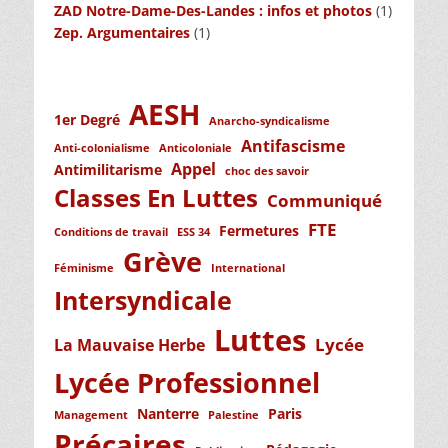
ZAD Notre-Dame-Des-Landes : infos et photos
(1)
Zep. Argumentaires
(1)
AESH
1er Degré
Anarcho-syndicalisme
Antifascisme
Anti-colonialisme
Anticoloniale
Appel
Antimilitarisme
choc des savoir
Classes En Luttes
Communiqué
FTE
Fermetures
Conditions de travail
ESS 34
Grève
Féminisme
International
Intersyndicale
Luttes
Lycée
La Mauvaise Herbe
Lycée Professionnel
Nanterre
Paris
Management
Palestine
Précaires