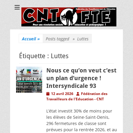
CNT Fédération
Pour une révolution sociale, éducative et pédagogique !
des
Travailleuses/eurs
de l'Education
Accueil
»
Posts tagged »
Luttes
Étiquette :
Luttes
Nous ce qu’on veut c’est
un plan d’urgence !
Intersyndicale 93
Posted
Author
12 avril 2026
Fédération des
on
Travailleurs de l'Education - CNT
L’état investit 30% de moins pour
les élèves de Seine-Saint-Denis,
296 fermetures de classe sont
prévues pour la rentrée 2026, et au