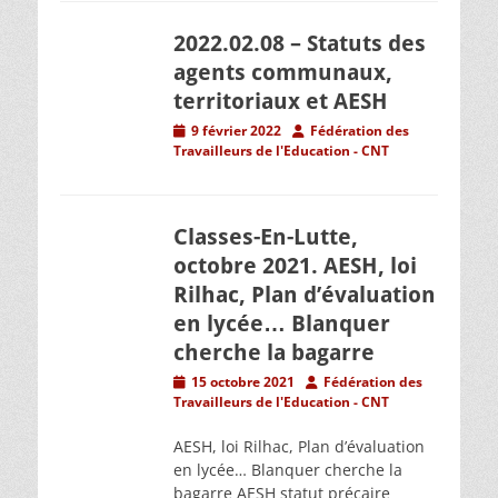
2022.02.08 – Statuts des
agents communaux,
territoriaux et AESH
Posted
Author
9 février 2022
Fédération des
on
Travailleurs de l'Education - CNT
Classes-En-Lutte,
octobre 2021. AESH, loi
Rilhac, Plan d’évaluation
en lycée… Blanquer
cherche la bagarre
Posted
Author
15 octobre 2021
Fédération des
on
Travailleurs de l'Education - CNT
AESH, loi Rilhac, Plan d’évaluation
en lycée… Blanquer cherche la
bagarre AESH statut précaire