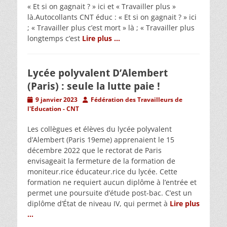
« Et si on gagnait ? » ici et « Travailler plus »
là.Autocollants CNT éduc : « Et si on gagnait ? » ici
; « Travailler plus c’est mort » là ; « Travailler plus
longtemps c’est
Lire plus …
Lycée polyvalent D’Alembert
(Paris) : seule la lutte paie !
Posted
Author
9 janvier 2023
Fédération des Travailleurs de
on
l'Education - CNT
Les collègues et élèves du lycée polyvalent
d’Alembert (Paris 19eme) apprenaient le 15
décembre 2022 que le rectorat de Paris
envisageait la fermeture de la formation de
moniteur.rice éducateur.rice du lycée. Cette
formation ne requiert aucun diplôme à l’entrée et
permet une poursuite d’étude post-bac. C’est un
diplôme d’État de niveau IV, qui permet à
Lire plus
…