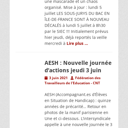
une mascarade et un chaos
organisé. Mise à jour : lundi 5
juillet LES SOUS-JURYS DU BAC EN
ÎLE-DE-FRANCE SONT À NOUVEAU
DÉCALÉS à lundi 5 juillet à 8h30
par le SIEC !!! Initialement prévus
hier jeudi, déjà reportés la veille
mercredi à
Lire plus …
AESH : Nouvelle journée
d’actions jeudi 3 juin
Posted
Author
3 juin 2021
Fédération des
on
Travailleurs de l'Education - CNT
AESH (Accompagnant.es d’Élèves
en Situation de Handicap) : quinze
années de précarité… Retour en
photos de la manif parisienne en
Une et ci-dessous. L’intersyndicale
appelle à une nouvelle journée le 3