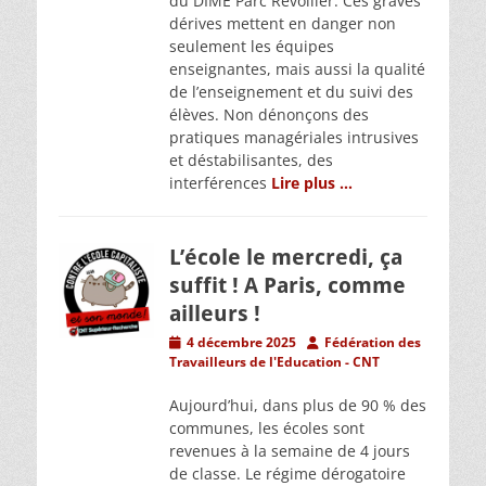
du DIME Parc Revollier. Ces graves
dérives mettent en danger non
seulement les équipes
enseignantes, mais aussi la qualité
de l’enseignement et du suivi des
élèves. Non dénonçons des
pratiques managériales intrusives
et déstabilisantes, des
interférences
Lire plus …
L’école le mercredi, ça
suffit ! A Paris, comme
ailleurs !
Posted
Author
4 décembre 2025
Fédération des
on
Travailleurs de l'Education - CNT
Aujourd’hui, dans plus de 90 % des
communes, les écoles sont
revenues à la semaine de 4 jours
de classe. Le régime dérogatoire