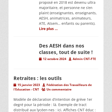
proposé en 2018 est devenu ultra
majoritaire, et personne ne s’en
plaint (enseignantes, enseignants,
AESH, animatrices, animateurs,
ATE, Atsem… enfants ou parents).
Lire plus …
Des AESH dans nos
classes, tout de suite !
Posted
Author
12 octobre 2024
Admin CNT-FTE
on
Retraites : les outils
Posted
Author
15 janvier 2023
Fédération des Travailleurs de
on
l'Education - CNT
Un commentaire
Modèle de déclaration d’intention de grève 1er
degré pour la période : là. Exemple de tract
distribué aux lycéen·nes : ici. Affiches CNT éduc :