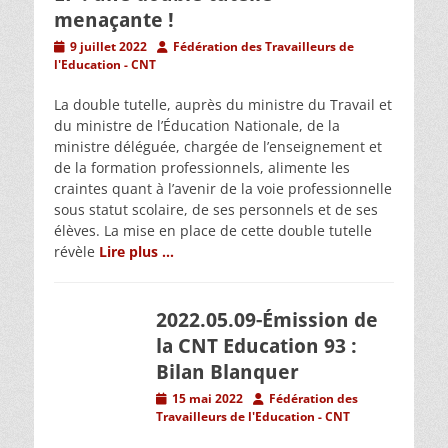
menaçante !
Posted
Author
9 juillet 2022
Fédération des Travailleurs de
on
l'Education - CNT
La double tutelle, auprès du ministre du Travail et
du ministre de l’Éducation Nationale, de la
ministre déléguée, chargée de l’enseignement et
de la formation professionnels, alimente les
craintes quant à l’avenir de la voie professionnelle
sous statut scolaire, de ses personnels et de ses
élèves. La mise en place de cette double tutelle
révèle
Lire plus …
2022.05.09-Émission de
la CNT Education 93 :
Bilan Blanquer
Posted
Author
15 mai 2022
Fédération des
on
Travailleurs de l'Education - CNT