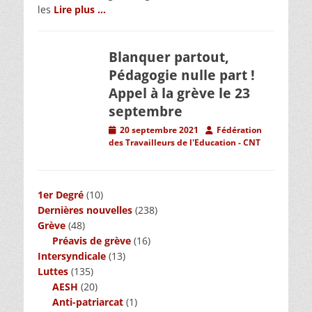
les
Lire plus …
Blanquer partout,
Pédagogie nulle part !
Appel à la grève le 23
septembre
Posted
Author
20 septembre 2021
Fédération
on
des Travailleurs de l'Education - CNT
1er Degré
(10)
Dernières nouvelles
(238)
Grève
(48)
Préavis de grève
(16)
Intersyndicale
(13)
Luttes
(135)
AESH
(20)
Anti-patriarcat
(1)