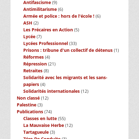
Antifascisme
(9)
Antimilitarisme
(6)
Armée et police : hors de l'école !
(6)
ASH
(2)
Les Précaires en Action
(5)
Lycée
(7)
Lycées Professionnel
(33)
Prisons : tribune d'un collectif de détenus
(1)
Réformes
(4)
Répression
(21)
Retraites
(8)
Solidarité avec les migrants et les sans-
papiers
(4)
Solidarités internationales
(12)
Non classé
(12)
Palestine
(3)
Publications
(74)
Classes en lutte
(55)
La Mauvaise Herbe
(12)
Tartagueule
(3)
Zéro De Conduite
(3)