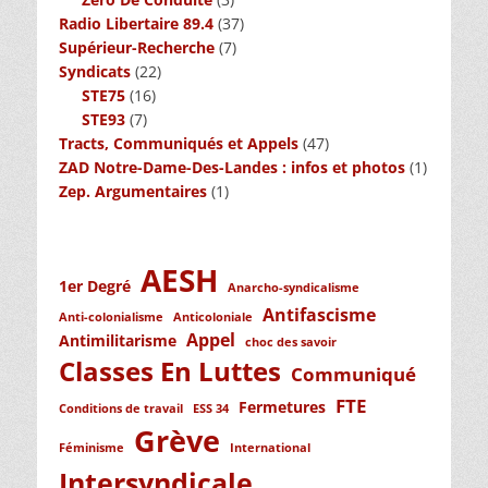
Radio Libertaire 89.4
(37)
Supérieur-Recherche
(7)
Syndicats
(22)
STE75
(16)
STE93
(7)
Tracts, Communiqués et Appels
(47)
ZAD Notre-Dame-Des-Landes : infos et photos
(1)
Zep. Argumentaires
(1)
AESH
1er Degré
Anarcho-syndicalisme
Antifascisme
Anti-colonialisme
Anticoloniale
Appel
Antimilitarisme
choc des savoir
Classes En Luttes
Communiqué
FTE
Fermetures
Conditions de travail
ESS 34
Grève
Féminisme
International
Intersyndicale