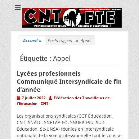
CNT Fédération
Pour une révolution sociale, éducative et pédagogique !
des
Travailleuses/eurs
de l'Education
Accueil
»
Posts tagged »
Appel
Étiquette :
Appel
Lycées profesionnels
Communiqué Intersyndicale de fin
d’année
Posted
Author
7 juillet 2022
Fédération des Travailleurs de
on
l'Education - CNT
Les organisations syndicales (CGT Éduc’action,
CNT, SNALC, SNETAA-FO, SNUEP-FSU, SUD
Éducation, Se-UNSA) réunies en intersyndicale
nationale de la voie professionnelle font le constat