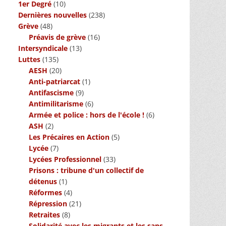
1er Degré
(10)
Dernières nouvelles
(238)
Grève
(48)
Préavis de grève
(16)
Intersyndicale
(13)
Luttes
(135)
AESH
(20)
Anti-patriarcat
(1)
Antifascisme
(9)
Antimilitarisme
(6)
Armée et police : hors de l'école !
(6)
ASH
(2)
Les Précaires en Action
(5)
Lycée
(7)
Lycées Professionnel
(33)
Prisons : tribune d'un collectif de
détenus
(1)
Réformes
(4)
Répression
(21)
Retraites
(8)
Solidarité avec les migrants et les sans-