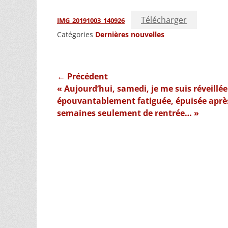
Télécharger
IMG_20191003_140926
Catégories
Dernières nouvelles
Navigation
← Précédent
Article
« Aujourd’hui, samedi, je me suis réveillée
de
précédent :
épouvantablement fatiguée, épuisée après
l’article
semaines seulement de rentrée… »