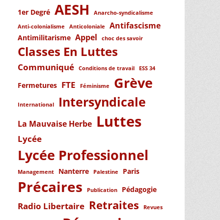
AESH
1er Degré
Anarcho-syndicalisme
Antifascisme
Anti-colonialisme
Anticoloniale
Appel
Antimilitarisme
choc des savoir
Classes En Luttes
Communiqué
Conditions de travail
ESS 34
Grève
FTE
Fermetures
Féminisme
Intersyndicale
International
Luttes
La Mauvaise Herbe
Lycée
Lycée Professionnel
Nanterre
Paris
Management
Palestine
Précaires
Pédagogie
Publication
Retraites
Radio Libertaire
Revues