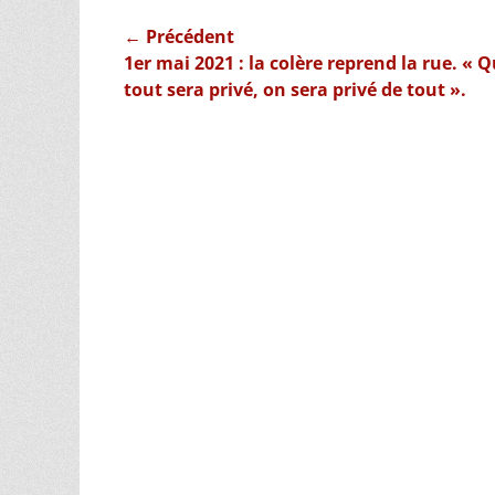
Navigation
← Précédent
Article
1er mai 2021 : la colère reprend la rue. « 
de
précédent :
tout sera privé, on sera privé de tout ».
l’article