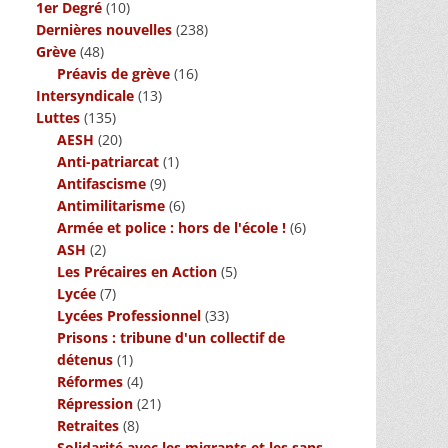
1er Degré
(10)
Dernières nouvelles
(238)
Grève
(48)
Préavis de grève
(16)
Intersyndicale
(13)
Luttes
(135)
AESH
(20)
Anti-patriarcat
(1)
Antifascisme
(9)
Antimilitarisme
(6)
Armée et police : hors de l'école !
(6)
ASH
(2)
Les Précaires en Action
(5)
Lycée
(7)
Lycées Professionnel
(33)
Prisons : tribune d'un collectif de
détenus
(1)
Réformes
(4)
Répression
(21)
Retraites
(8)
Solidarité avec les migrants et les sans-