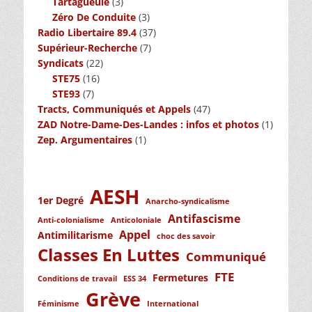
Tartagueule
(3)
Zéro De Conduite
(3)
Radio Libertaire 89.4
(37)
Supérieur-Recherche
(7)
Syndicats
(22)
STE75
(16)
STE93
(7)
Tracts, Communiqués et Appels
(47)
ZAD Notre-Dame-Des-Landes : infos et photos
(1)
Zep. Argumentaires
(1)
AESH
1er Degré
Anarcho-syndicalisme
Antifascisme
Anti-colonialisme
Anticoloniale
Appel
Antimilitarisme
choc des savoir
Classes En Luttes
Communiqué
FTE
Fermetures
Conditions de travail
ESS 34
Grève
Féminisme
International