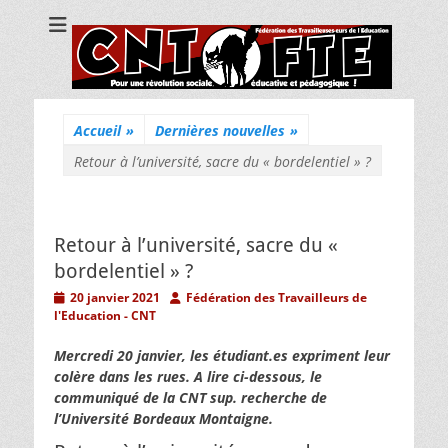
CNT Fédération
Pour une révolution sociale, éducative et pédagogique !
des
Travailleuses/eurs
de l'Education
Accueil
»
Dernières nouvelles
»
Retour à l’université, sacre du « bordelentiel » ?
Retour à l’université, sacre du «
bordelentiel » ?
Posted
Author
20 janvier 2021
Fédération des Travailleurs de
on
l'Education - CNT
Mercredi 20 janvier, les étudiant.es expriment leur
colère dans les rues. A lire ci-dessous, le
communiqué de la CNT sup. recherche de
l’Université Bordeaux Montaigne.