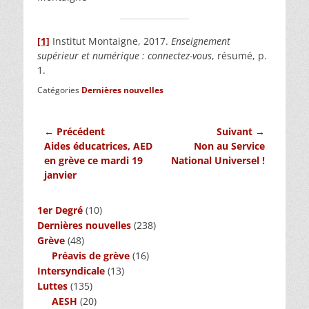
[1]
Institut Montaigne, 2017.
Enseignement
supérieur et numérique : connectez-vous
, résumé, p.
1.
Catégories
Dernières nouvelles
Navigation
← Précédent
Suivant →
Article
Article
Aides éducatrices, AED
Non au Service
de
précédent :
suivant :
en grève ce mardi 19
National Universel !
l’article
janvier
1er Degré
(10)
Dernières nouvelles
(238)
Grève
(48)
Préavis de grève
(16)
Intersyndicale
(13)
Luttes
(135)
AESH
(20)