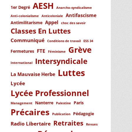
AESH
1er Degré
Anarcho-syndicalisme
Antifascisme
Anti-colonialisme
Anticoloniale
Appel
Antimilitarisme
choc des savoir
Classes En Luttes
Communiqué
Conditions de travail
ESS 34
Grève
FTE
Fermetures
Féminisme
Intersyndicale
International
Luttes
La Mauvaise Herbe
Lycée
Lycée Professionnel
Nanterre
Paris
Management
Palestine
Précaires
Pédagogie
Publication
Retraites
Radio Libertaire
Revues