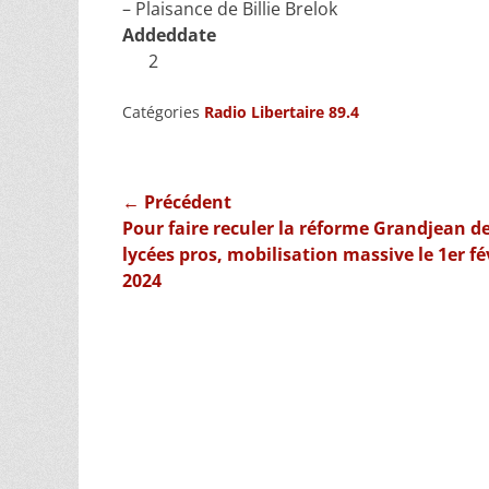
– Plaisance de Billie Brelok
Addeddate
2
Catégories
Radio Libertaire 89.4
Navigation
← Précédent
Article
Pour faire reculer la réforme Grandjean d
de
précédent :
lycées pros, mobilisation massive le 1er fé
l’article
2024