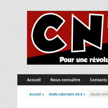
CNT Fédération de
Pour une révolution sociale, éducative et pédago
Menu
Aller
Accueil
Nous connaître
Contacts
au
principal
contenu
Accueil
»
Radio Libertaire 89.4
»
Double émis