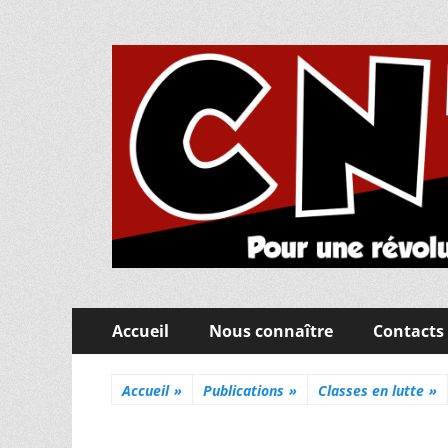
CNT Fédération de
Pour une révolution sociale, éducative et pédago
Menu
Aller
Accueil
Nous connaître
Contacts
au
principal
contenu
Accueil
»
Publications
»
Classes en lutte
»