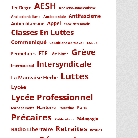
AESH
1er Degré
Anarcho-syndicalisme
Antifascisme
Anti-colonialisme
Anticoloniale
Appel
Antimilitarisme
choc des savoir
Classes En Luttes
Communiqué
Conditions de travail
ESS 34
Grève
FTE
Fermetures
Féminisme
Intersyndicale
International
Luttes
La Mauvaise Herbe
Lycée
Lycée Professionnel
Nanterre
Paris
Management
Palestine
Précaires
Pédagogie
Publication
Retraites
Radio Libertaire
Revues