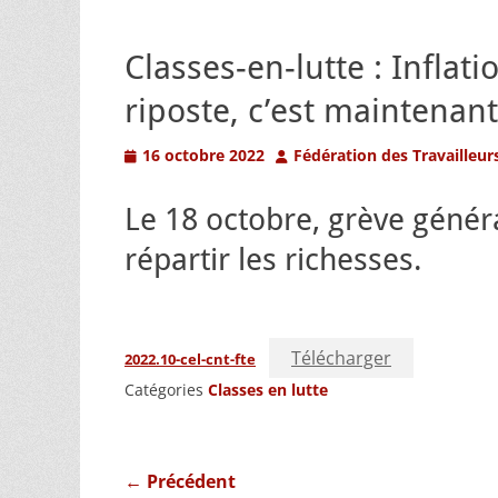
Classes-en-lutte : Inflat
riposte, c’est maintenant
Posted
Author
16 octobre 2022
Fédération des Travailleur
on
Le 18 octobre, grève généra
répartir les richesses.
Télécharger
2022.10-cel-cnt-fte
Catégories
Classes en lutte
Navigation
← Précédent