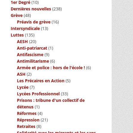
1er Degré
(10)
Dernières nouvelles
(238)
Grève
(48)
Préavis de grève
(16)
Intersyndicale
(13)
Luttes
(135)
AESH
(20)
Anti-patriarcat
(1)
Antifascisme
(9)
Antimilitarisme
(6)
Armée et police : hors de l'école !
(6)
ASH
(2)
Les Précaires en Action
(5)
Lycée
(7)
Lycées Professionnel
(33)
Prisons : tribune d'un collectif de
détenus
(1)
Réformes
(4)
Répression
(21)
Retraites
(8)
Solidarité avec les migrants et les sans-