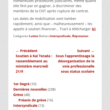
nombreuses procédures judiciaires, même quand
elle finit par en gagner, à discriminer des
membres de la CNT après rupture de contrat.
Les dates de mobilisation vont tomber
rapidement, ainsi que – malheureusement – les
appels à soutien financier… Tract à télécharger
ici
.
Catégories
Luttes
Balises
Intersyndicale
,
Répression
Navigation
← Précédent
Suivant →
Article
Article
Soutien à Kaï Terada :
Sous l’apprentissage la
de
précédent :
suivant :
rassemblement au
désorganisation de la
l’article
ministère mercredi
voie professionelle
21/9
sous status scolaire
1er Degré
(10)
Dernières nouvelles
(238)
Grève
(48)
Préavis de grève
(16)
Intersyndicale
(13)