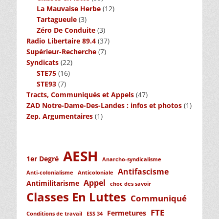
La Mauvaise Herbe
(12)
Tartagueule
(3)
Zéro De Conduite
(3)
Radio Libertaire 89.4
(37)
Supérieur-Recherche
(7)
Syndicats
(22)
STE75
(16)
STE93
(7)
Tracts, Communiqués et Appels
(47)
ZAD Notre-Dame-Des-Landes : infos et photos
(1)
Zep. Argumentaires
(1)
AESH
1er Degré
Anarcho-syndicalisme
Antifascisme
Anti-colonialisme
Anticoloniale
Appel
Antimilitarisme
choc des savoir
Classes En Luttes
Communiqué
FTE
Fermetures
Conditions de travail
ESS 34