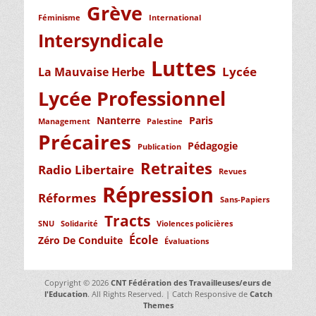
Grève
Féminisme
International
Intersyndicale
Luttes
Lycée
La Mauvaise Herbe
Lycée Professionnel
Nanterre
Paris
Management
Palestine
Précaires
Pédagogie
Publication
Retraites
Radio Libertaire
Revues
Répression
Réformes
Sans-Papiers
Tracts
SNU
Solidarité
Violences policières
École
Zéro De Conduite
Évaluations
Copyright © 2026
CNT Fédération des Travailleuses/eurs de
l'Education
. All Rights Reserved. | Catch Responsive de
Catch
Themes