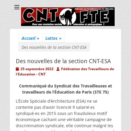
CNT Fédération
Pour une révolution sociale, éducative et pédagogique !
des
Travailleuses/eurs
de l'Education
Accueil
»
Luttes
»
Des nouvelles de la section CNT-ESA
Des nouvelles de la section CNT-ESA
Posted
Author
25 septembre 2022
Fédération des Travailleurs de
on
l'Education - CNT
Communiqué du Syndicat des Travailleuses et
travailleurs de l’Éducation de Paris (STE 75)
L’École Spéciale d’Architecture (ESA) ne se
contente pas d’avoir licencié 9 salarié·es
syndiqué·es en 2015 sous un frauduleux motif
économique cachant une véritable campagne de
discrimination syndicale, elle continue malgré les