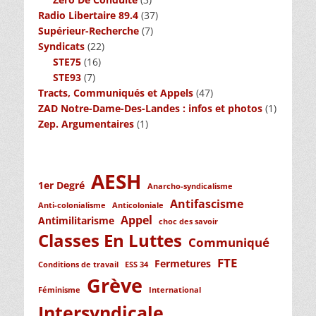
Radio Libertaire 89.4
(37)
Supérieur-Recherche
(7)
Syndicats
(22)
STE75
(16)
STE93
(7)
Tracts, Communiqués et Appels
(47)
ZAD Notre-Dame-Des-Landes : infos et photos
(1)
Zep. Argumentaires
(1)
AESH
1er Degré
Anarcho-syndicalisme
Antifascisme
Anti-colonialisme
Anticoloniale
Appel
Antimilitarisme
choc des savoir
Classes En Luttes
Communiqué
FTE
Fermetures
Conditions de travail
ESS 34
Grève
Féminisme
International
Intersyndicale