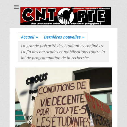
CNT Fédération
Pour une révolution sociale, éducative et pédagogique !
des
Travailleuses/eurs
de l'Education
Accueil
»
Dernières nouvelles
»
La grande précarité des étudiant.es confiné.es.
La fin des barricades et mobilisations contre la
loi de programmation de la recherche.