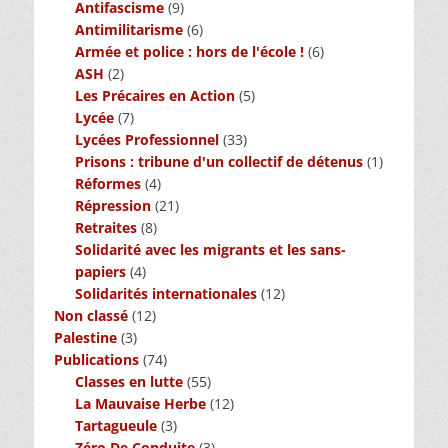
Antifascisme
(9)
Antimilitarisme
(6)
Armée et police : hors de l'école !
(6)
ASH
(2)
Les Précaires en Action
(5)
Lycée
(7)
Lycées Professionnel
(33)
Prisons : tribune d'un collectif de détenus
(1)
Réformes
(4)
Répression
(21)
Retraites
(8)
Solidarité avec les migrants et les sans-
papiers
(4)
Solidarités internationales
(12)
Non classé
(12)
Palestine
(3)
Publications
(74)
Classes en lutte
(55)
La Mauvaise Herbe
(12)
Tartagueule
(3)
Zéro De Conduite
(3)