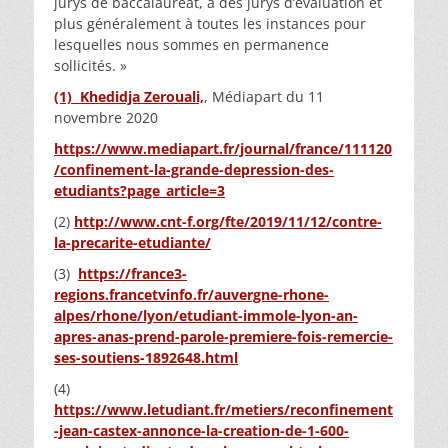
jurys de baccalauréat, à des jurys d’évaluation et
plus généralement à toutes les instances pour
lesquelles nous sommes en permanence
sollicités. »
(1) Khedidja Zerouali,
, Médiapart du 11
novembre 2020
https://www.mediapart.fr/journal/france/111120
/confinement-la-grande-depression-des-
etudiants?page_article=3
(2)
http://www.cnt-f.org/fte/2019/11/12/contre-
la-precarite-etudiante/
(3)
https://france3-
regions.francetvinfo.fr/auvergne-rhone-
alpes/rhone/lyon/etudiant-immole-lyon-an-
apres-anas-prend-parole-premiere-fois-remercie-
ses-soutiens-1892648.html
(4)
https://www.letudiant.fr/metiers/reconfinement
-jean-castex-annonce-la-creation-de-1-600-