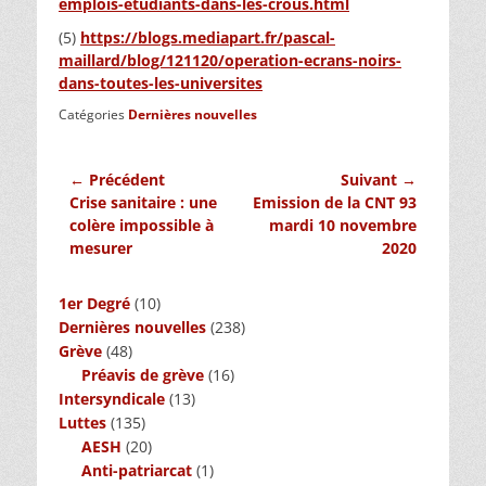
emplois-etudiants-dans-les-crous.html
(5)
https://blogs.mediapart.fr/pascal-
maillard/blog/121120/operation-ecrans-noirs-
dans-toutes-les-universites
Catégories
Dernières nouvelles
Navigation
← Précédent
Suivant →
Article
Article
Crise sanitaire : une
Emission de la CNT 93
de
précédent :
suivant :
colère impossible à
mardi 10 novembre
l’article
mesurer
2020
1er Degré
(10)
Dernières nouvelles
(238)
Grève
(48)
Préavis de grève
(16)
Intersyndicale
(13)
Luttes
(135)
AESH
(20)
Anti-patriarcat
(1)