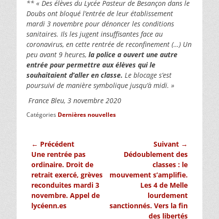
** « Des élèves du Lycée Pasteur de Besançon dans le
Doubs ont bloqué l’entrée de leur établissement
mardi 3 novembre pour dénoncer les conditions
sanitaires. Ils les jugent insuffisantes face au
coronavirus, en cette rentrée de reconfinement (…) Un
peu avant 9 heures,
la police a ouvert une autre
entrée pour permettre aux élèves qui le
souhaitaient d’aller en classe.
Le blocage s’est
poursuivi de manière symbolique jusqu’à midi. »
France Bleu, 3 novembre 2020
Catégories
Dernières nouvelles
Navigation
← Précédent
Suivant →
Article
Article
Une rentrée pas
Dédoublement des
de
précédent :
suivant :
ordinaire. Droit de
classes : le
l’article
retrait exercé, grèves
mouvement s’amplifie.
reconduites mardi 3
Les 4 de Melle
novembre. Appel de
lourdement
lycéenn.es
sanctionnés. Vers la fin
des libertés