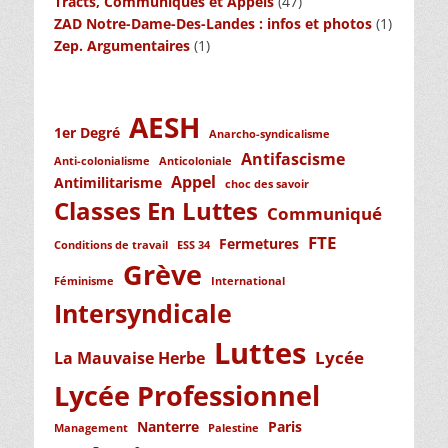
Tracts, Communiqués et Appels
(47)
ZAD Notre-Dame-Des-Landes : infos et photos
(1)
Zep. Argumentaires
(1)
AESH
1er Degré
Anarcho-syndicalisme
Antifascisme
Anti-colonialisme
Anticoloniale
Appel
Antimilitarisme
choc des savoir
Classes En Luttes
Communiqué
FTE
Fermetures
Conditions de travail
ESS 34
Grève
Féminisme
International
Intersyndicale
Luttes
Lycée
La Mauvaise Herbe
Lycée Professionnel
Nanterre
Paris
Management
Palestine