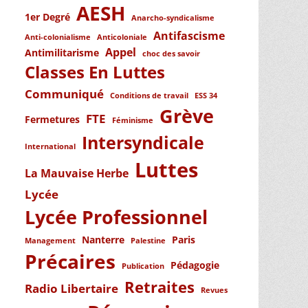
AESH
1er Degré
Anarcho-syndicalisme
Antifascisme
Anti-colonialisme
Anticoloniale
Appel
Antimilitarisme
choc des savoir
Classes En Luttes
Communiqué
Conditions de travail
ESS 34
Grève
FTE
Fermetures
Féminisme
Intersyndicale
International
Luttes
La Mauvaise Herbe
Lycée
Lycée Professionnel
Nanterre
Paris
Management
Palestine
Précaires
Pédagogie
Publication
Retraites
Radio Libertaire
Revues