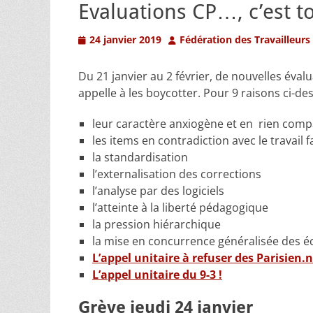
Evaluations CP…, c’est t
Posted
Author
24 janvier 2019
Fédération des Travailleurs
on
Du 21 janvier au 2 février, de nouvelles éva
appelle à les boycotter. Pour 9 raisons ci-d
leur caractère anxiogène et en rien comp
les items en contradiction avec le travail f
la standardisation
l’externalisation des corrections
l’analyse par des logiciels
l’atteinte à la liberté pédagogique
la pression hiérarchique
la mise en concurrence généralisée des é
L’appel unitaire à refuser des Parisien.
L’appel unitaire du 9-3 !
Grève jeudi 24 janvier