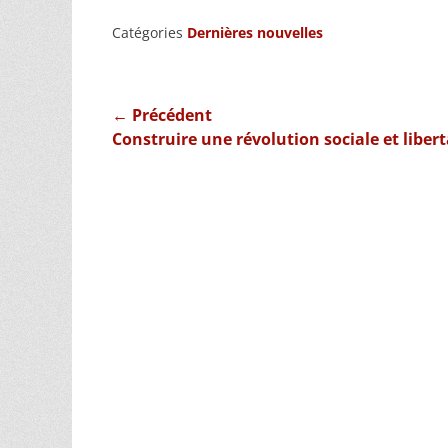
Catégories
Dernières nouvelles
Navigation
← Précédent
Article
Construire une révolution sociale et libert
de
précédent :
l’article