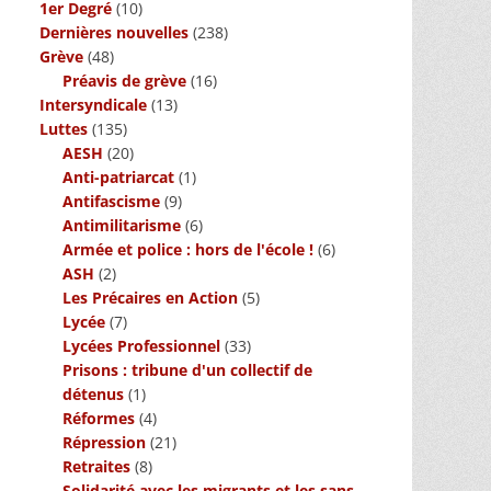
1er Degré
(10)
Dernières nouvelles
(238)
Grève
(48)
Préavis de grève
(16)
Intersyndicale
(13)
Luttes
(135)
AESH
(20)
Anti-patriarcat
(1)
Antifascisme
(9)
Antimilitarisme
(6)
Armée et police : hors de l'école !
(6)
ASH
(2)
Les Précaires en Action
(5)
Lycée
(7)
Lycées Professionnel
(33)
Prisons : tribune d'un collectif de
détenus
(1)
Réformes
(4)
Répression
(21)
Retraites
(8)
Solidarité avec les migrants et les sans-