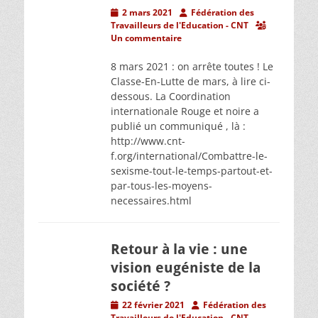
Posted
Author
2 mars 2021
Fédération des
on
Travailleurs de l'Education - CNT
Un commentaire
8 mars 2021 : on arrête toutes ! Le
Classe-En-Lutte de mars, à lire ci-
dessous. La Coordination
internationale Rouge et noire a
publié un communiqué , là :
http://www.cnt-
f.org/international/Combattre-le-
sexisme-tout-le-temps-partout-et-
par-tous-les-moyens-
necessaires.html
Retour à la vie : une
vision eugéniste de la
société ?
Posted
Author
22 février 2021
Fédération des
on
Travailleurs de l'Education - CNT