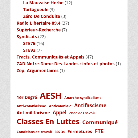
La Mauvaise Herbe
(12)
Tartagueule
(3)
Zéro De Conduite
(3)
Radio Libertaire 89.4
(37)
Supérieur-Recherche
(7)
Syndicats
(22)
STE75
(16)
STE93
(7)
Tracts, Communiqués et Appels
(47)
ZAD Notre-Dame-Des-Landes : infos et photos
(1)
Zep. Argumentaires
(1)
AESH
1er Degré
Anarcho-syndicalisme
Antifascisme
Anti-colonialisme
Anticoloniale
Appel
Antimilitarisme
choc des savoir
Classes En Luttes
Communiqué
FTE
Fermetures
Conditions de travail
ESS 34