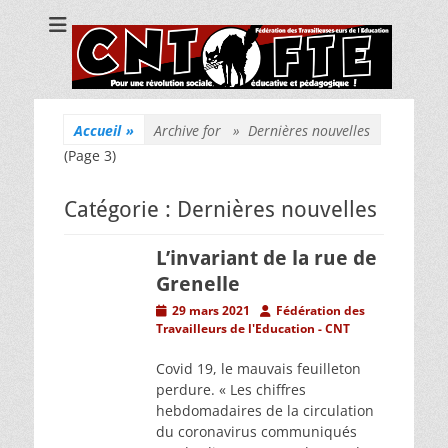
CNT Fédération
Pour une révolution sociale, éducative et pédagogique !
des
Travailleuses/eurs
de l'Education
Accueil
»
Archive for »
Dernières nouvelles
(Page 3)
Catégorie :
Dernières nouvelles
L’invariant de la rue de
Grenelle
Posted
Author
29 mars 2021
Fédération des
on
Travailleurs de l'Education - CNT
Covid 19, le mauvais feuilleton
perdure. « Les chiffres
hebdomadaires de la circulation
du coronavirus communiqués