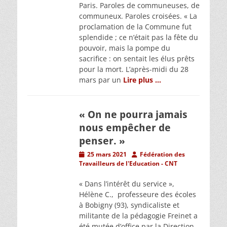
Paris. Paroles de communeuses, de
communeux. Paroles croisées. « La
proclamation de la Commune fut
splendide ; ce n’était pas la fête du
pouvoir, mais la pompe du
sacrifice : on sentait les élus prêts
pour la mort. L’après-midi du 28
mars par un
Lire plus …
« On ne pourra jamais
nous empêcher de
penser. »
Posted
Author
25 mars 2021
Fédération des
on
Travailleurs de l'Education - CNT
« Dans l’intérêt du service »,
Hélène C., professeure des écoles
à Bobigny (93), syndicaliste et
militante de la pédagogie Freinet a
été mutée d’office par la Direction