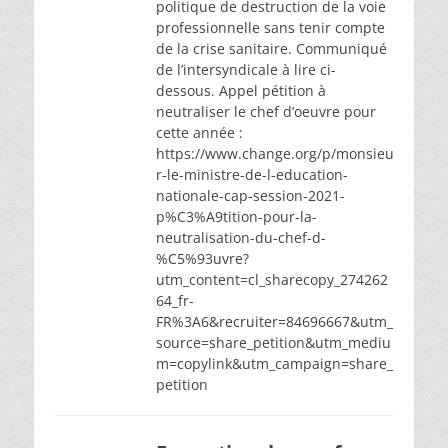
politique de destruction de la voie
professionnelle sans tenir compte
de la crise sanitaire. Communiqué
de l’intersyndicale à lire ci-
dessous. Appel pétition à
neutraliser le chef d’oeuvre pour
cette année :
https://www.change.org/p/monsieu
r-le-ministre-de-l-education-
nationale-cap-session-2021-
p%C3%A9tition-pour-la-
neutralisation-du-chef-d-
%C5%93uvre?
utm_content=cl_sharecopy_274262
64_fr-
FR%3A6&recruiter=84696667&utm_
source=share_petition&utm_mediu
m=copylink&utm_campaign=share_
petition