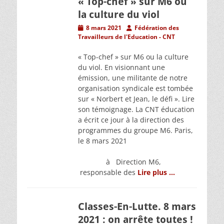
« Top-chef » sur M6 ou
la culture du viol
Posted
Author
8 mars 2021
Fédération des
on
Travailleurs de l'Education - CNT
« Top-chef » sur M6 ou la culture
du viol. En visionnant une
émission, une militante de notre
organisation syndicale est tombée
sur « Norbert et Jean, le défi ». Lire
son témoignage. La CNT éducation
a écrit ce jour à la direction des
programmes du groupe M6. Paris,
le 8 mars 2021
à Direction M6,
responsable des
Lire plus …
Classes-En-Lutte. 8 mars
2021 : on arrête toutes !