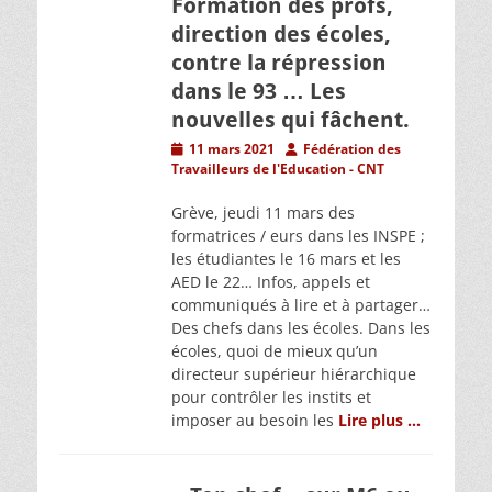
Formation des profs,
direction des écoles,
contre la répression
dans le 93 … Les
nouvelles qui fâchent.
Posted
Author
11 mars 2021
Fédération des
on
Travailleurs de l'Education - CNT
Grève, jeudi 11 mars des
formatrices / eurs dans les INSPE ;
les étudiantes le 16 mars et les
AED le 22… Infos, appels et
communiqués à lire et à partager…
Des chefs dans les écoles. Dans les
écoles, quoi de mieux qu’un
directeur supérieur hiérarchique
pour contrôler les instits et
imposer au besoin les
Lire plus …