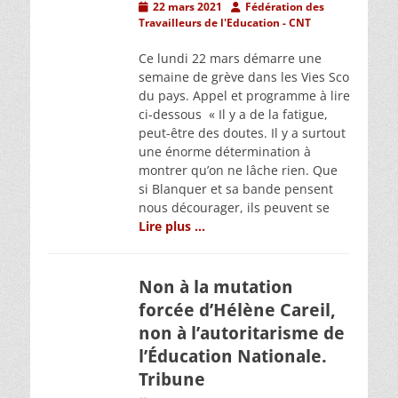
Posted
Author
22 mars 2021
Fédération des
on
Travailleurs de l'Education - CNT
Ce lundi 22 mars démarre une
semaine de grève dans les Vies Sco
du pays. Appel et programme à lire
ci-dessous « Il y a de la fatigue,
peut-être des doutes. Il y a surtout
une énorme détermination à
montrer qu’on ne lâche rien. Que
si Blanquer et sa bande pensent
nous décourager, ils peuvent se
Lire plus …
Non à la mutation
forcée d’Hélène Careil,
non à l’autoritarisme de
l’Éducation Nationale.
Tribune