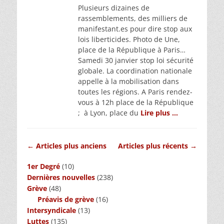
Plusieurs dizaines de
rassemblements, des milliers de
manifestant.es pour dire stop aux
lois liberticides. Photo de Une,
place de la République à Paris…
Samedi 30 janvier stop loi sécurité
globale. La coordination nationale
appelle à la mobilisation dans
toutes les régions. A Paris rendez-
vous à 12h place de la République
; à Lyon, place du
Lire plus …
Navigation
←
Articles plus anciens
Articles plus récents
→
des
1er Degré
(10)
articles
Dernières nouvelles
(238)
Grève
(48)
Préavis de grève
(16)
Intersyndicale
(13)
Luttes
(135)