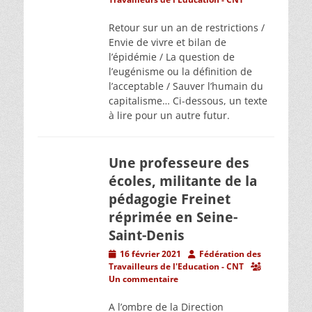
Retour sur un an de restrictions /
Envie de vivre et bilan de
l’épidémie / La question de
l’eugénisme ou la définition de
l’acceptable / Sauver l’humain du
capitalisme… Ci-dessous, un texte
à lire pour un autre futur.
Une professeure des
écoles, militante de la
pédagogie Freinet
réprimée en Seine-
Saint-Denis
Posted
Author
16 février 2021
Fédération des
on
Travailleurs de l'Education - CNT
Un commentaire
A l’ombre de la Direction