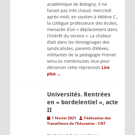
académique de Bobigny, il ne
faisait pas très chaud, mercredi
après-midi, en soutien à Hélène C.,
la collègue professeure des écoles,
menacée d’un « déplacement dans
l’intérêt du service ». La chaleur
était dans les témoignages des
syndicalistes, parents d’élèves,
militantes de la pédagogie Freinet
venu.es nombreuses /eux pour
dénoncer cette répression
Lire
plus …
Universités. Rentrées
en « bordelentiel », acte
II
Posted
Author
1 février 2021
Fédération des
on
Travailleurs de l'Education - CNT