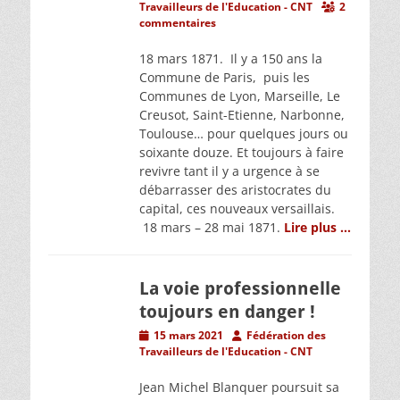
on
Travailleurs de l'Education - CNT
2
commentaires
18 mars 1871. Il y a 150 ans la
Commune de Paris, puis les
Communes de Lyon, Marseille, Le
Creusot, Saint-Etienne, Narbonne,
Toulouse… pour quelques jours ou
soixante douze. Et toujours à faire
revivre tant il y a urgence à se
débarrasser des aristocrates du
capital, ces nouveaux versaillais.
18 mars – 28 mai 1871.
Lire plus …
La voie professionnelle
toujours en danger !
Posted
Author
15 mars 2021
Fédération des
on
Travailleurs de l'Education - CNT
Jean Michel Blanquer poursuit sa