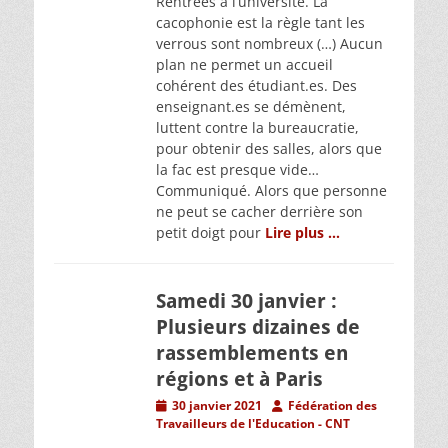
Rentrées à l’université. La
cacophonie est la règle tant les
verrous sont nombreux (…) Aucun
plan ne permet un accueil
cohérent des étudiant.es. Des
enseignant.es se démènent,
luttent contre la bureaucratie,
pour obtenir des salles, alors que
la fac est presque vide…
Communiqué. Alors que personne
ne peut se cacher derrière son
petit doigt pour
Lire plus …
Samedi 30 janvier :
Plusieurs dizaines de
rassemblements en
régions et à Paris
Posted
Author
30 janvier 2021
Fédération des
on
Travailleurs de l'Education - CNT