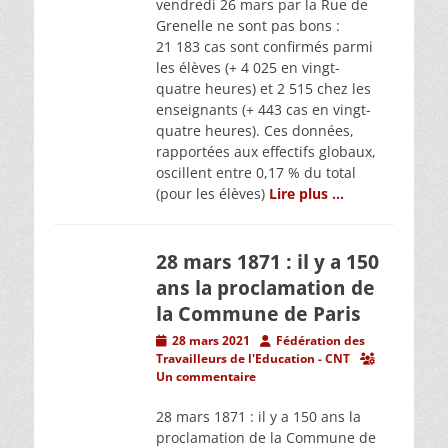
vendredi 26 mars par la Rue de
Grenelle ne sont pas bons :
21 183 cas sont confirmés parmi
les élèves (+ 4 025 en vingt-
quatre heures) et 2 515 chez les
enseignants (+ 443 cas en vingt-
quatre heures). Ces données,
rapportées aux effectifs globaux,
oscillent entre 0,17 % du total
(pour les élèves)
Lire plus …
28 mars 1871 : il y a 150
ans la proclamation de
la Commune de Paris
Posted
Author
28 mars 2021
Fédération des
on
Travailleurs de l'Education - CNT
Un commentaire
28 mars 1871 : il y a 150 ans la
proclamation de la Commune de