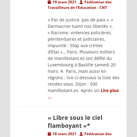
Posted
Author
19 mars 2021
Fédération des
on
Travailleurs de l'Education - CNT
« Pas de justice, pas de paix », «
Darmacron tuent nos libertés »,
« Racisme, violences policières,
pénitentiaires et judiciaires,
impunité : Stop aux crimes
d’Etat »… Paris. Plusieurs milliers
de manifestant.es ont défilé du
Luxembourg à Bastille samedi 20
mars. A Paris, mais aussi en
régions : lire ci-dessous la liste des
rendez-vous. Dijon : 500
manifestant.es. Après un
Lire plus
…
« Libre sous le ciel
flamboyant »*
Posted
Author
18 mars 2021
Fédération des