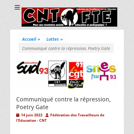
CNT Fédération
Pour une révolution sociale, éducative et pédagogique !
des
Travailleuses/eurs
de l'Education
Accueil
»
Luttes
»
Communiqué contre la répression, Poetry Gate
Communiqué contre la répression,
Poetry Gate
Posted
Author
14 juin 2022
Fédération des Travailleurs de
on
l'Education - CNT