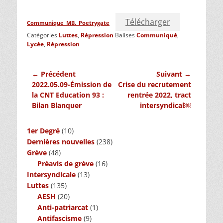
Télécharger
Communique_MB._Poetrygate
Catégories
Luttes
,
Répression
Balises
Communiqué
,
Lycée
,
Répression
Navigation
← Précédent
Suivant →
Article
Article
2022.05.09-Émission de
Crise du recrutement
de
précédent :
suivant :
la CNT Education 93 :
rentrée 2022, tract
l’article
Bilan Blanquer
intersyndical￼
1er Degré
(10)
Dernières nouvelles
(238)
Grève
(48)
Préavis de grève
(16)
Intersyndicale
(13)
Luttes
(135)
AESH
(20)
Anti-patriarcat
(1)
Antifascisme
(9)