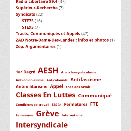
Radio Libertaire 89.4
(37)
Supérieur-Recherche
(7)
Syndicats
(22)
STE75
(16)
STE93
(7)
Tracts, Communiqués et Appels
(47)
ZAD Notre-Dame-Des-Landes : infos et photos
(1)
Zep. Argumentaires
(1)
AESH
1er Degré
Anarcho-syndicalisme
Antifascisme
Anti-colonialisme
Anticoloniale
Appel
Antimilitarisme
choc des savoir
Classes En Luttes
Communiqué
FTE
Fermetures
Conditions de travail
ESS 34
Grève
Féminisme
International
Intersyndicale