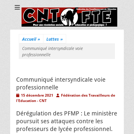
CNT Fédération
Pour une révolution sociale, éducative et pédagogique !
des
Travailleuses/eurs
de l'Education
Accueil
»
Luttes
»
Communiqué intersyndicale voie
professionnelle
Communiqué intersyndicale voie
professionnelle
Posted
Author
15 décembre 2021
Fédération des Travailleurs de
on
l'Education - CNT
Dérégulation des PFMP : Le ministère
poursuit ses attaques contre les
professeurs de lycée professionnel.