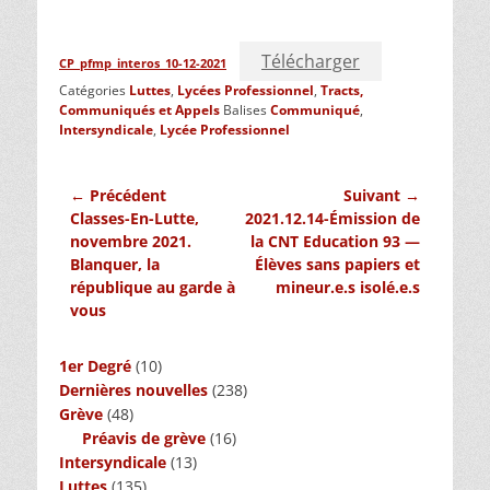
Télécharger
CP_pfmp_interos_10-12-2021
Catégories
Luttes
,
Lycées Professionnel
,
Tracts,
Communiqués et Appels
Balises
Communiqué
,
Intersyndicale
,
Lycée Professionnel
Navigation
← Précédent
Suivant →
Article
Article
Classes-En-Lutte,
2021.12.14-Émission de
de
précédent :
suivant :
novembre 2021.
la CNT Education 93 —
l’article
Blanquer, la
Élèves sans papiers et
république au garde à
mineur.e.s isolé.e.s
vous
1er Degré
(10)
Dernières nouvelles
(238)
Grève
(48)
Préavis de grève
(16)
Intersyndicale
(13)
Luttes
(135)