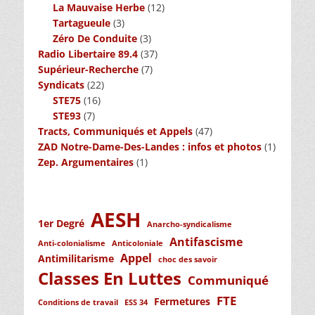
La Mauvaise Herbe
(12)
Tartagueule
(3)
Zéro De Conduite
(3)
Radio Libertaire 89.4
(37)
Supérieur-Recherche
(7)
Syndicats
(22)
STE75
(16)
STE93
(7)
Tracts, Communiqués et Appels
(47)
ZAD Notre-Dame-Des-Landes : infos et photos
(1)
Zep. Argumentaires
(1)
AESH
1er Degré
Anarcho-syndicalisme
Antifascisme
Anti-colonialisme
Anticoloniale
Appel
Antimilitarisme
choc des savoir
Classes En Luttes
Communiqué
FTE
Fermetures
Conditions de travail
ESS 34