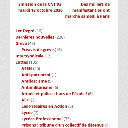
Article
Article
Emission de la CNT 93
Des milliers de
de
précédent :
suivant :
mardi 13 octobre 2020
manifestant.es ont
l’article
marché samedi à Paris
1er Degré
(10)
Dernières nouvelles
(238)
Grève
(48)
Préavis de grève
(16)
Intersyndicale
(13)
Luttes
(135)
AESH
(20)
Anti-patriarcat
(1)
Antifascisme
(9)
Antimilitarisme
(6)
Armée et police : hors de l'école !
(6)
ASH
(2)
Les Précaires en Action
(5)
Lycée
(7)
Lycées Professionnel
(33)
Prisons : tribune d'un collectif de détenus
(1)