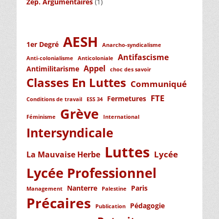
Zep. Argumentaires
(1)
AESH
1er Degré
Anarcho-syndicalisme
Antifascisme
Anti-colonialisme
Anticoloniale
Appel
Antimilitarisme
choc des savoir
Classes En Luttes
Communiqué
FTE
Fermetures
Conditions de travail
ESS 34
Grève
Féminisme
International
Intersyndicale
Luttes
Lycée
La Mauvaise Herbe
Lycée Professionnel
Nanterre
Paris
Management
Palestine
Précaires
Pédagogie
Publication