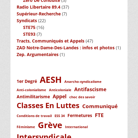
Zéro De Conduite
(3)
Radio Libertaire 89.4
(37)
Supérieur-Recherche
(7)
Syndicats
(22)
STE75
(16)
STE93
(7)
Tracts, Communiqués et Appels
(47)
ZAD Notre-Dame-Des-Landes : infos et photos
(1)
Zep. Argumentaires
(1)
AESH
1er Degré
Anarcho-syndicalisme
Antifascisme
Anti-colonialisme
Anticoloniale
Appel
Antimilitarisme
choc des savoir
Classes En Luttes
Communiqué
FTE
Fermetures
Conditions de travail
ESS 34
Grève
Féminisme
International
Intersyndicale