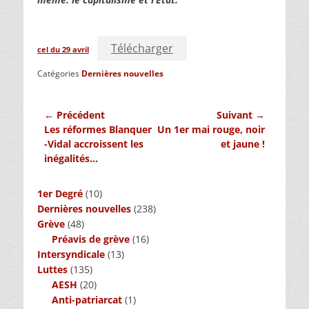
Télécharger
cel du 29 avril
Catégories
Dernières nouvelles
Navigation
← Précédent
Suivant →
Article
Article
Les réformes Blanquer
Un 1er mai rouge, noir
de
précédent :
suivant :
-Vidal accroissent les
et jaune !
l’article
inégalités…
1er Degré
(10)
Dernières nouvelles
(238)
Grève
(48)
Préavis de grève
(16)
Intersyndicale
(13)
Luttes
(135)
AESH
(20)
Anti-patriarcat
(1)