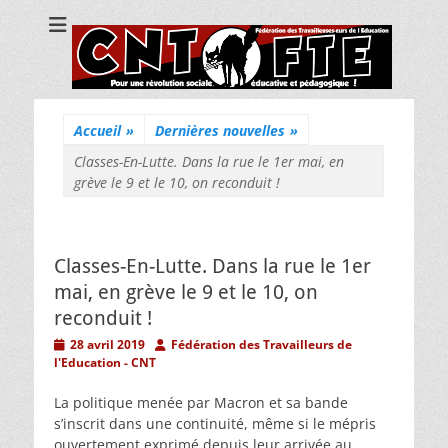
CNT Fédération
Pour une révolution sociale, éducative et pédagogique !
des
Travailleuses/eurs
de l'Education
Accueil
»
Dernières nouvelles
»
Classes-En-Lutte. Dans la rue le 1er mai, en
grève le 9 et le 10, on reconduit !
Classes-En-Lutte. Dans la rue le 1er
mai, en grève le 9 et le 10, on
reconduit !
Posted
Author
28 avril 2019
Fédération des Travailleurs de
on
l'Education - CNT
La politique menée par Macron et sa bande
s’inscrit dans une continuité, même si le mépris
ouvertement exprimé depuis leur arrivée au