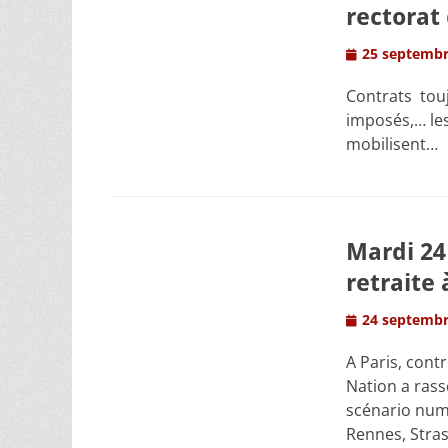
rectorat 
Posted
25 septembr
on
Contrats touj
imposés,… le
mobilisent…
Mardi 24
retraite 
Posted
24 septembr
on
A Paris, cont
Nation a rass
scénario numé
Rennes, Stras