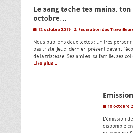
Le sang tache tes mains, ton f
octobre…
Posted
Author
12 octobre 2019
Fédération des Travailleur
on
Nous publions deux textes : un très personnel,
pas triste. Jeudi dernier, présent devant l’éc
de la tristesse. Ses ami·es, sa famille, ses 
Lire plus …
Emission
Posted
10 octobre 
on
L’émission de
disponible en