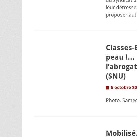
du syndicat 
leur détresse
proposer autr
Classes-
peau !… 
l’abroga
(SNU)
Posted
6 octobre 2
on
Photo. Samedi
Mobilisé.