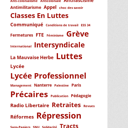
Antifascisme
Anti-colonialisme
Anticoloniale
Appel
Antimilitarisme
choc des savoir
Classes En Luttes
Communiqué
Conditions de travail
ESS 34
Grève
FTE
Fermetures
Féminisme
Intersyndicale
International
Luttes
La Mauvaise Herbe
Lycée
Lycée Professionnel
Nanterre
Paris
Management
Palestine
Précaires
Pédagogie
Publication
Retraites
Radio Libertaire
Revues
Répression
Réformes
Tracts
Sans-Papiers
SNU
Solidarité