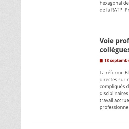
hexagonal de 
de la RATP. P
Voie prof
collègue
Posted
18 septembr
on
La réforme B
directes sur 
compliqués du
disciplinaire
travail accru
professionne