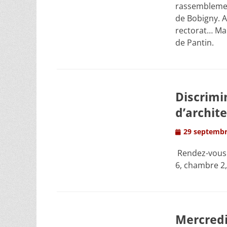
rassemblemen
de Bobigny. A
rectorat… Ma
de Pantin.
Discrimin
d’archit
Posted
29 septembr
on
Rendez-vous l
6, chambre 2, 
Mercredi