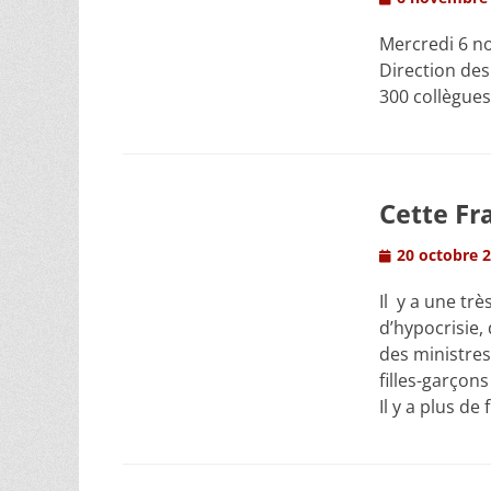
on
Mercredi 6 no
Direction des
300 collègues
Cette Fra
Posted
20 octobre 
on
Il y a une tr
d’hypocrisie,
des ministre
filles-garçons
Il y a plus de