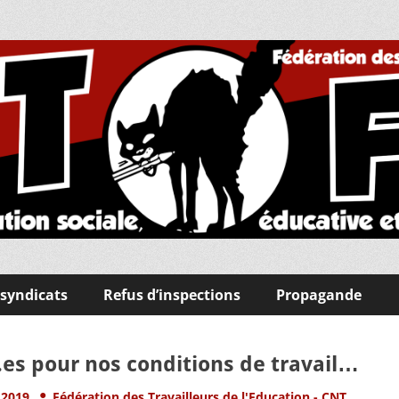
s Travailleuses/eurs de 
gique !
 syndicats
Refus d’inspections
Propagande
.es pour nos conditions de travail…
Author
 2019
Fédération des Travailleurs de l'Education - CNT