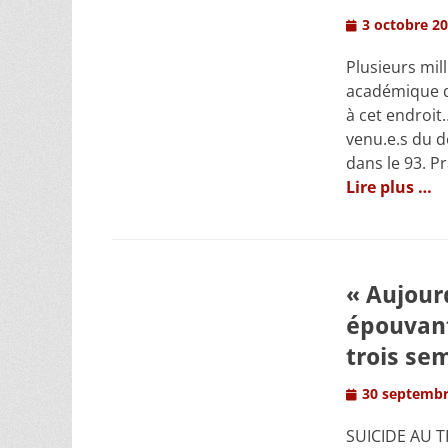
Posted
3 octobre 2
on
Plusieurs mil
académique d
à cet endroit
venu.e.s du d
dans le 93. P
Lire plus …
« Aujourd
épouvant
trois se
Posted
30 septembr
on
SUICIDE AU T