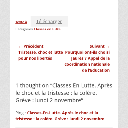
Télécharger
Texte à
Catégories
Classes en lutte
Navigation
← Précédent
Suivant →
Article
Article
Tristesse, choc et lutte
Pourquoi ont-ils choisi
de
précédent :
suivant :
pour nos libertés
Jaurès ? Appel de la
l’article
coordination nationale
de l’Education
1 thought on “Classes-En-Lutte. Après
le choc et la tristesse : la colère.
Grève : lundi 2 novembre”
Ping :
Classes-En-Lutte. Après le choc et la
tristesse : la colère. Grève : lundi 2 novembre