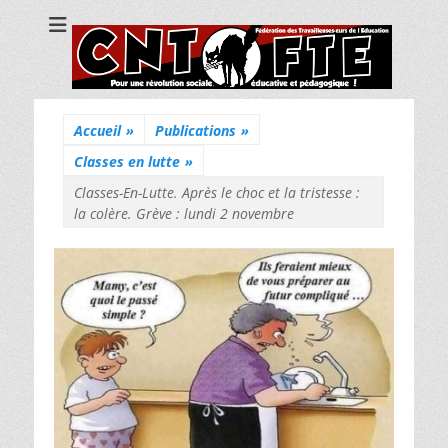
CNT Fédération
Pour une révolution sociale, éducative et pédagogique !
des
Travailleuses/eurs
de l'Education
Accueil
»
Publications
»
Classes en lutte
»
Classes-En-Lutte. Après le choc et la tristesse :
la colère. Grève : lundi 2 novembre