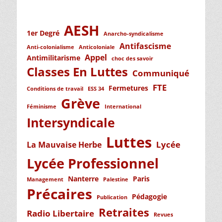
AESH
1er Degré
Anarcho-syndicalisme
Antifascisme
Anti-colonialisme
Anticoloniale
Appel
Antimilitarisme
choc des savoir
Classes En Luttes
Communiqué
FTE
Fermetures
Conditions de travail
ESS 34
Grève
Féminisme
International
Intersyndicale
Luttes
Lycée
La Mauvaise Herbe
Lycée Professionnel
Nanterre
Paris
Management
Palestine
Précaires
Pédagogie
Publication
Retraites
Radio Libertaire
Revues