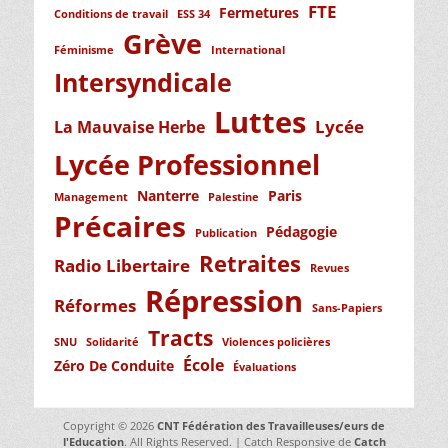
FTE
Fermetures
Conditions de travail
ESS 34
Grève
Féminisme
International
Intersyndicale
Luttes
Lycée
La Mauvaise Herbe
Lycée Professionnel
Nanterre
Paris
Management
Palestine
Précaires
Pédagogie
Publication
Retraites
Radio Libertaire
Revues
Répression
Réformes
Sans-Papiers
Tracts
SNU
Solidarité
Violences policières
École
Zéro De Conduite
Évaluations
Copyright © 2026
CNT Fédération des Travailleuses/eurs de
l'Education
. All Rights Reserved. | Catch Responsive de
Catch