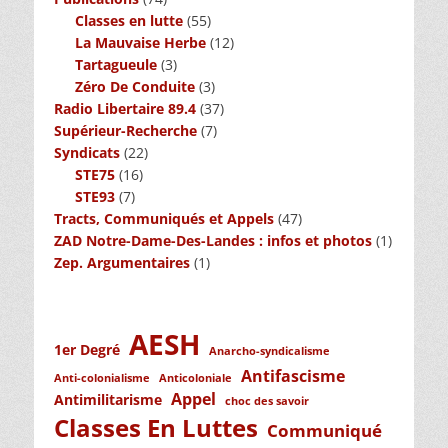
Classes en lutte
(55)
La Mauvaise Herbe
(12)
Tartagueule
(3)
Zéro De Conduite
(3)
Radio Libertaire 89.4
(37)
Supérieur-Recherche
(7)
Syndicats
(22)
STE75
(16)
STE93
(7)
Tracts, Communiqués et Appels
(47)
ZAD Notre-Dame-Des-Landes : infos et photos
(1)
Zep. Argumentaires
(1)
AESH
1er Degré
Anarcho-syndicalisme
Antifascisme
Anti-colonialisme
Anticoloniale
Appel
Antimilitarisme
choc des savoir
Classes En Luttes
Communiqué