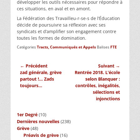
développer les outils nécessaires pour répondre à
ces situations, en aval et en amont.
La Fédération des Travailleu-r-se-s de l’Éducation
décide de poursuivre sa réflexion avec ses
syndicats et d’amplifier son engagement contre
toutes les formes de domination.
Catégories
Tracts, Communiqués et Appels
Balises
FTE
Navigation
← Précédent
Suivant →
Article
Article
zad générale, grève
Rentrée 2018. L’école
de
précédent :
suivant :
partout !… Zads
selon Blanquer :
l’article
toujours…
contrôles, inégalités,
sélections et
injonctions
1er Degré
(10)
Dernières nouvelles
(238)
Grève
(48)
Préavis de grève
(16)