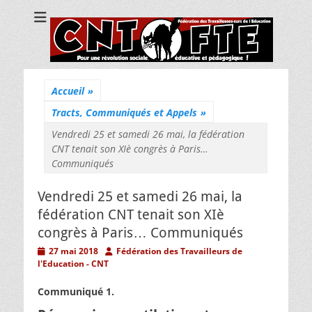
CNT Fédération
Pour une révolution sociale, éducative et pédagogique !
des
Travailleuses/eurs
de l'Education
Accueil
»
Tracts, Communiqués et Appels
»
Vendredi 25 et samedi 26 mai, la fédération
CNT tenait son XIè congrès à Paris…
Communiqués
Vendredi 25 et samedi 26 mai, la
fédération CNT tenait son XIè
congrès à Paris… Communiqués
Posted
Author
27 mai 2018
Fédération des Travailleurs de
on
l'Education - CNT
Communiqué 1.