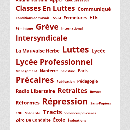
choc des savoir
Classes En Luttes
Communiqué
FTE
Fermetures
Conditions de travail
ESS 34
Grève
Féminisme
International
Intersyndicale
Luttes
Lycée
La Mauvaise Herbe
Lycée Professionnel
Nanterre
Paris
Management
Palestine
Précaires
Pédagogie
Publication
Retraites
Radio Libertaire
Revues
Répression
Réformes
Sans-Papiers
Tracts
SNU
Solidarité
Violences policières
École
Zéro De Conduite
Évaluations