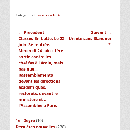
Catégories
Classes en lutte
Navigation
← Précédent
Suivant →
Article
Article
Classes-En-Lutte. Le 22
Un été sans Blanquer
de
précédent :
suivant :
juin, 3è rentrée.
?!
l’article
Mercredi 24 juin : 1ère
sortie contre les
chef.fes à l’école, mais
pas que…
Rassemblements
devant les directions
académiques,
rectorats, devant le
ministère et à
l’Assemblée à Paris
1er Degré
(10)
Dernières nouvelles
(238)