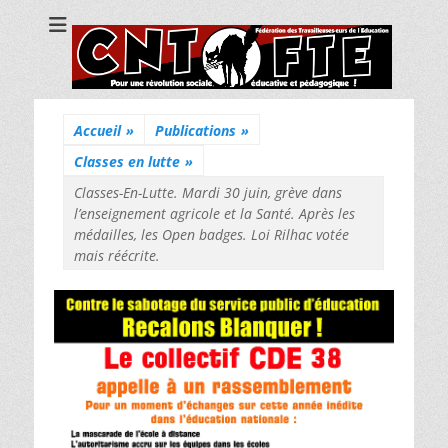
CNT Fédération
Pour une révolution sociale, éducative et pédagogique !
des
Travailleuses/eurs
de l'Education
Accueil
»
Publications
»
Classes en lutte
»
Classes-En-Lutte. Mardi 30 juin, grève dans
l’enseignement agricole et la Santé. Après les
médailles, les Open badges. Loi Rilhac votée
mais réécrite.