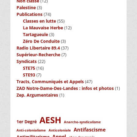
Non classé
(12)
Palestine
(3)
Publications
(74)
Classes en lutte
(55)
La Mauvaise Herbe
(12)
Tartagueule
(3)
Zéro De Conduite
(3)
Radio Libertaire 89.4
(37)
Supérieur-Recherche
(7)
Syndicats
(22)
STE75
(16)
STE93
(7)
Tracts, Communiqués et Appels
(47)
ZAD Notre-Dame-Des-Landes : infos et photos
(1)
Zep. Argumentaires
(1)
AESH
1er Degré
Anarcho-syndicalisme
Antifascisme
Anti-colonialisme
Anticoloniale
Appel
Antimilitarisme