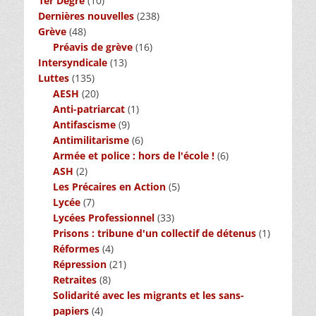
1er Degré
(10)
Dernières nouvelles
(238)
Grève
(48)
Préavis de grève
(16)
Intersyndicale
(13)
Luttes
(135)
AESH
(20)
Anti-patriarcat
(1)
Antifascisme
(9)
Antimilitarisme
(6)
Armée et police : hors de l'école !
(6)
ASH
(2)
Les Précaires en Action
(5)
Lycée
(7)
Lycées Professionnel
(33)
Prisons : tribune d'un collectif de détenus
(1)
Réformes
(4)
Répression
(21)
Retraites
(8)
Solidarité avec les migrants et les sans-
papiers
(4)