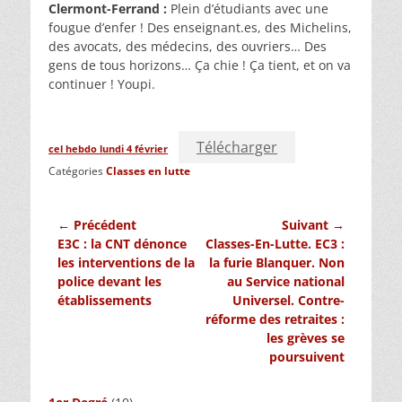
Clermont-Ferrand :
Plein d’étudiants avec une
fougue d’enfer ! Des enseignant.es, des Michelins,
des avocats, des médecins, des ouvriers… Des
gens de tous horizons… Ça chie ! Ça tient, et on va
continuer ! Youpi.
Télécharger
cel hebdo lundi 4 février
Catégories
Classes en lutte
Navigation
← Précédent
Suivant →
Article
Article
E3C : la CNT dénonce
Classes-En-Lutte. EC3 :
de
précédent :
suivant :
les interventions de la
la furie Blanquer. Non
l’article
police devant les
au Service national
établissements
Universel. Contre-
réforme des retraites :
les grèves se
poursuivent