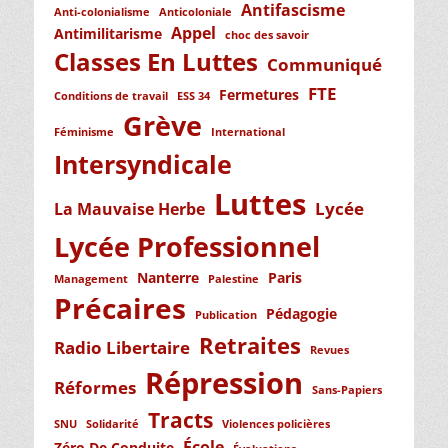
Antifascisme
Anti-colonialisme
Anticoloniale
Appel
Antimilitarisme
choc des savoir
Classes En Luttes
Communiqué
FTE
Fermetures
Conditions de travail
ESS 34
Grève
Féminisme
International
Intersyndicale
Luttes
Lycée
La Mauvaise Herbe
Lycée Professionnel
Nanterre
Paris
Management
Palestine
Précaires
Pédagogie
Publication
Retraites
Radio Libertaire
Revues
Répression
Réformes
Sans-Papiers
Tracts
SNU
Solidarité
Violences policières
École
Zéro De Conduite