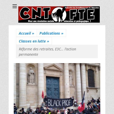
CNT Fédération
Pour une révolution sociale, éducative et pédagogique !
des
Travailleuses/eurs
de l'Education
Accueil
»
Publications
»
Classes en lutte
»
Réforme des retraites, E3C… l’action
permanente