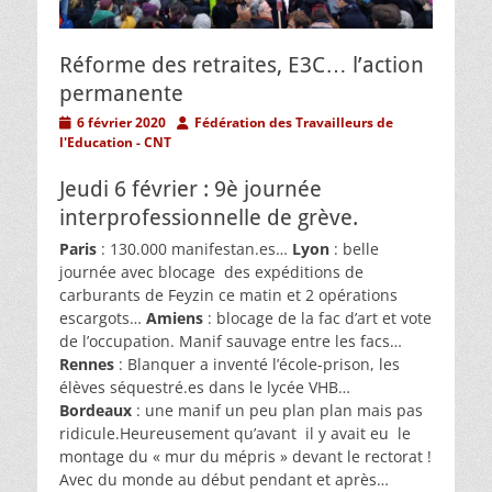
Réforme des retraites, E3C… l’action
permanente
Posted
Author
6 février 2020
Fédération des Travailleurs de
on
l'Education - CNT
Jeudi 6 février : 9è journée
interprofessionnelle de grève.
Paris
: 130.000 manifestan.es…
Lyon
: belle
journée avec blocage des expéditions de
carburants de Feyzin ce matin et 2 opérations
escargots…
Amiens
: blocage de la fac d’art et vote
de l’occupation. Manif sauvage entre les facs…
Rennes
: Blanquer a inventé l’école-prison, les
élèves séquestré.es dans le lycée VHB…
Bordeaux
: une manif un peu plan plan mais pas
ridicule.Heureusement qu’avant il y avait eu le
montage du « mur du mépris » devant le rectorat !
Avec du monde au début pendant et après…