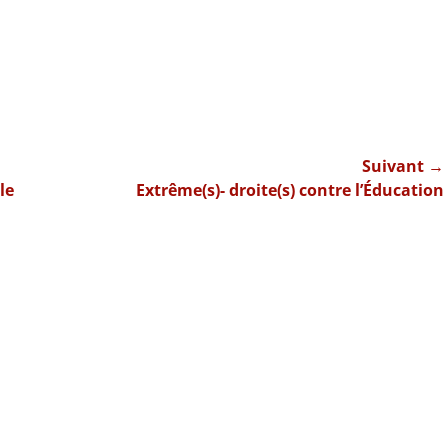
Suivant →
Article
le
Extrême(s)- droite(s) contre l’Éducation
suivant :