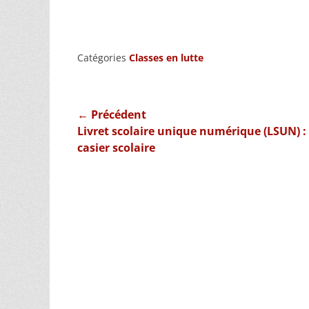
Catégories
Classes en lutte
Navigation
← Précédent
Article
Livret scolaire unique numérique (LSUN) : 
de
précédent :
casier scolaire
l’article