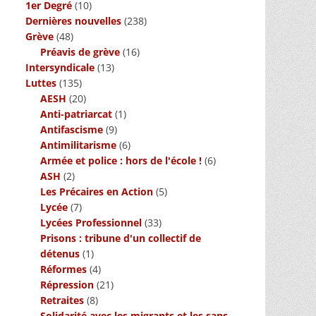
1er Degré
(10)
Dernières nouvelles
(238)
Grève
(48)
Préavis de grève
(16)
Intersyndicale
(13)
Luttes
(135)
AESH
(20)
Anti-patriarcat
(1)
Antifascisme
(9)
Antimilitarisme
(6)
Armée et police : hors de l'école !
(6)
ASH
(2)
Les Précaires en Action
(5)
Lycée
(7)
Lycées Professionnel
(33)
Prisons : tribune d'un collectif de
détenus
(1)
Réformes
(4)
Répression
(21)
Retraites
(8)
Solidarité avec les migrants et les sans-