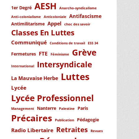
AESH
1er Degré
Anarcho-syndicalisme
Antifascisme
Anti-colonialisme
Anticoloniale
Appel
Antimilitarisme
choc des savoir
Classes En Luttes
Communiqué
Conditions de travail
ESS 34
Grève
FTE
Fermetures
Féminisme
Intersyndicale
International
Luttes
La Mauvaise Herbe
Lycée
Lycée Professionnel
Nanterre
Paris
Management
Palestine
Précaires
Pédagogie
Publication
Retraites
Radio Libertaire
Revues