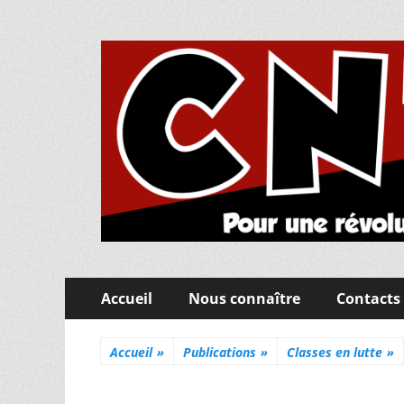
CNT Fédération de
Pour une révolution sociale, éducative et pédago
Menu
Aller
Accueil
Nous connaître
Contacts
au
principal
contenu
Accueil
»
Publications
»
Classes en lutte
»